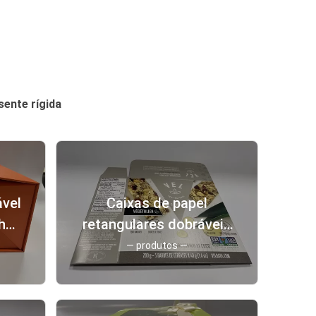
sente rígida
ável
Caixas de papel
cho
retangulares dobráveis
lão
fecho de fita Caixa de
— produtos —
presente de papel
dobrável