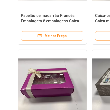
Papelão de macarrão Francês
Caixa-p
Embalagem 8 embalagens Caixa
Caixa m
de papel de macarrão
para co
Melhor Preço