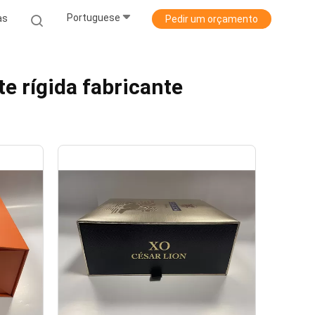
Portuguese
as
Pedir um orçamento
e rígida fabricante