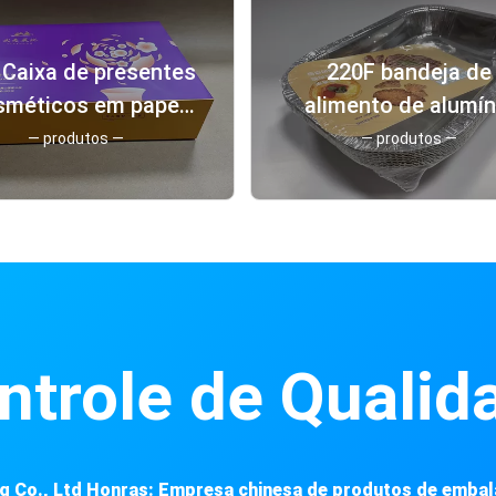
Caixa de presentes
220F bandeja de
sméticos em papel
alimento de alumín
ilhante Caixas de
resistente a gordu
— produtos —
— produtos —
presentes
bandejas de alumín
ersonalizadas em
para alimentos
papelão
ntrole de Qualid
ng Co., Ltd Honras: Empresa chinesa de produtos de emb