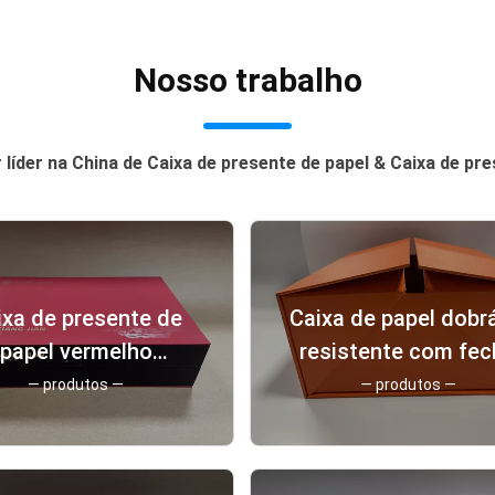
Nosso trabalho
líder na China de Caixa de presente de papel & Caixa de pre
ixa de presente de
Caixa de papel dobr
papel vermelho
resistente com fe
ctangular Pantone
magnético de pape
— produtos —
— produtos —
tão impresso Caixa
retangular
de presente