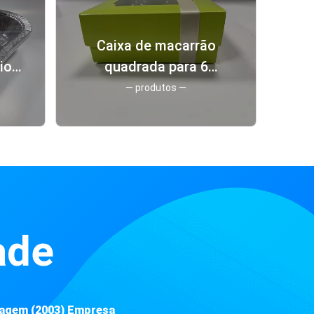
Caixa de macarrão
io
quadrada para 6
ra
embalagens magnéticas
— produtos —
io
de macarrão de luxo
ade
alagem (2003) Empresa