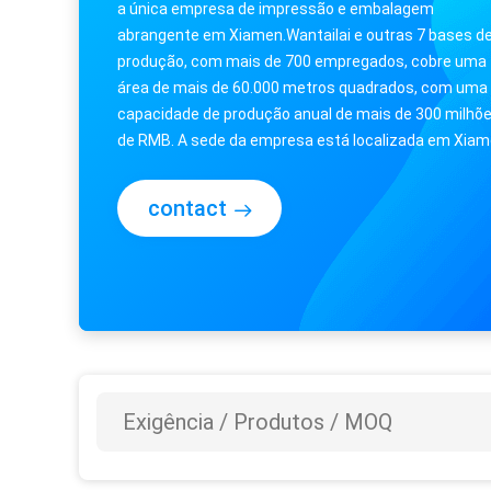
a única empresa de impressão e embalagem
abrangente em Xiamen.Wantailai e outras 7 bases d
produção, com mais de 700 empregados, cobre uma
área de mais de 60.000 metros quadrados, com uma
capacidade de produção anual de mais de 300 milhõ
de RMB. A sede da empresa está localizada em Xiam
que é considerada uma das cidades mais habit...
contact