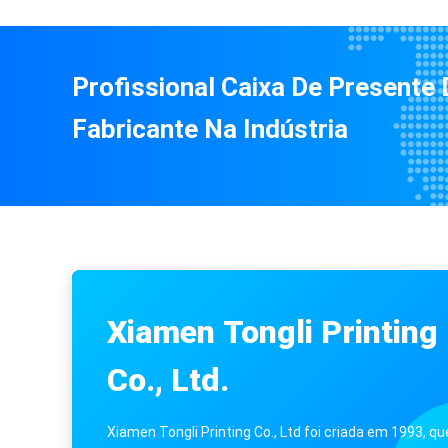
Profissional Caixa De Presente 
Fabricante Na Indústria
Caixa de papelão branco Caixas de presente de pap
Xiamen Tongli Printing
Caixa de cartão biodegradável para produtos eletr
Co., Ltd.
Xiamen Tongli Printing Co., Ltd foi criada em 1993, qu