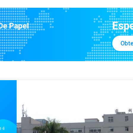
Caixa de vinho de luxo retangular Caixas de armazenamento de vinho de luxo de papelão
Caixa Magnética 6 Macarrão Rosa Luxo Macarrão Embalagem Floral Design
Caixa de macarrão quadrada para 6 embalagens magnéticas de macarrão de luxo
Espe
De Papel
Caixas de papel impressas com fecho magnético Caixas magnéticas para presentes
Caixas de papel impressas CMYK Caixas de presente magnéticas brilhantes Premium
Obte
Caixas de papel impresso ecológico Caixa Kraft branca com laminação brilhante
Caixas de papel impresso retangular offset caixa de presente magnética personalizada
Caixas de papelão personalizadas Caixa de gaveta de papel Kraft dobrável Retangular
Caixas de armazenamento de p
elão
Caixas de papelão embalado co
Telas de papel descartável ecológico para alimentos suportes de papel para cachorros quentes empilháveis
Caixa-presente de papel de luxo contém caixa-presente de fechamento magnético
ónicos
Embalagens de papel líquido para sucos Cartões de papel de qualidade alimentar para líquidos
Caixa de presente de papel de embalagem laranja Caixa de cartão retangular FSC
Caixa de presente de papel re
e é