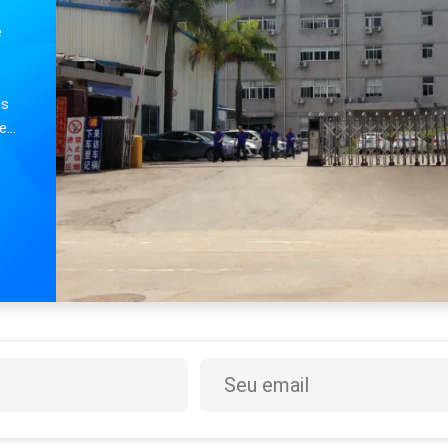
e
es
en,