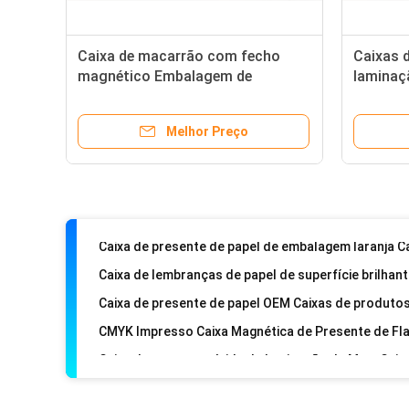
Caixa de macarrão com fecho
Caixas 
magnético Embalagem de
laminaç
Caixa de papelão branco Caixas de presente de pap
macarrão ecológica roxa
present
Melhor Preço
Caixa de cartão biodegradável para produtos eletr
Caixa de lembranças de papel de superfície brilhan