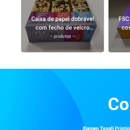
Caixa de papel dobrável
FSC 
com fecho de velcro
co
com laminação brilhante
br
— produtos —
/ fosca
p
Co
Xiamen Tongli Printi