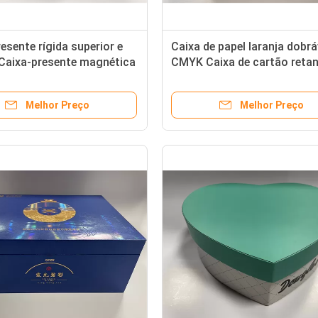
esente rígida superior e
Caixa de papel laranja dobrá
r Caixa-presente magnética
CMYK Caixa de cartão retan
balagem
com tampa
Melhor Preço
Melhor Preço