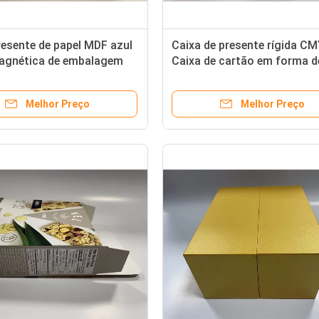
resente de papel MDF azul
Caixa de presente rígida C
agnética de embalagem
Caixa de cartão em forma d
sméticos
coração verde fecho magné
Melhor Preço
Melhor Preço