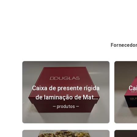
Fornecedor 
Caixa de presente rígida
Ca
de laminação de Matt
Caixas de cartão de luxo
Re
— produtos —
retangulares
Car