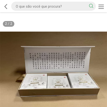
2
/
2