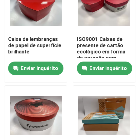
Sobre nós
Visita à fábrica
Caixa de lembranças
ISO9001 Caixas de
de papel de superfície
presente de cartão
brilhante
ecológico em forma
Controle de qualidade
de coração com
impressão a cores
Enviar inquérito
Enviar inquérito
pontuais
Contacte-nos
Notícias
Solicite um orçamento
Caixa de presente de papel