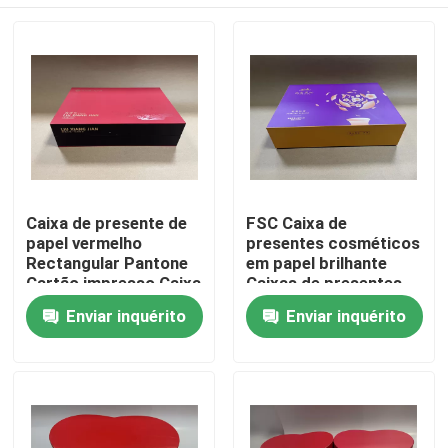
Caixa de presente de
FSC Caixa de
papel vermelho
presentes cosméticos
Rectangular Pantone
em papel brilhante
Cartão impresso Caixa
Caixas de presentes
de presente
personalizadas em
Para casa
Enviar inquérito
Enviar inquérito
papelão
Produtos
vídeos