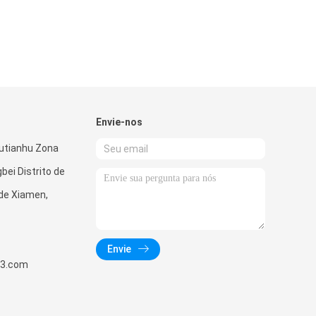
Envie-nos
iutianhu Zona
gbei Distrito de
 de Xiamen,
Envie
63.com