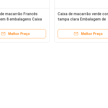
 de macarrão Francês
Caixa de macarrão verde c
em 8 embalagens Caixa
tampa clara Embalagem de
 de macarrão
macarrão biodegradável
personalizada
Melhor Preço
Melhor Preço