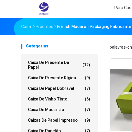
Para Cas
Casa
Produtos
French Macaron Packaging Fabricante 
Categorias
palavras-c
Caixa De Presente De
(12)
Papel
Caixa De Presente Rígida
(9)
Caixa De Papel Dobrável
(7)
Caixa De Vinho Tinto
(6)
Caixa De Macarrão
(7)
Caixas De Papel Impresso
(9)
Caixa De Papelão
(7)