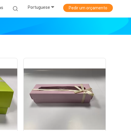
Portuguese
as
Pedir um orçamento