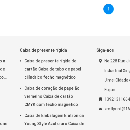
1
Caixa de presente rígida
Siga-nos
o a
Caixa de presente rígida de
No.228 Rua J
 de
cartão Caixa de tubo de papel
Industrial Xin
 com
cilíndrico fecho magnético
Jimei Cidade
Caixa de coração de papelão
Fujian
vermelho Caixa de cartão
13921311664
CMYK com fecho magnético
xmtlprint@1
Caixa de Embalagem Eletrônica
tone
Young Style Azul claro Caixa de