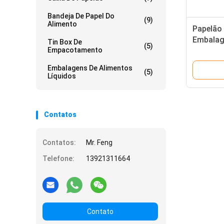
Bandeja De Papel Do
(9)
Alimento
Papelão
Embalag
Tin Box De
(5)
Empacotamento
de papel
Embalagens De Alimentos
(5)
Líquidos
Contatos
Contatos:
Mr. Feng
Telefone:
13921311664
Contato