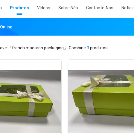
a
Produtos
Vídeos
Sobre Nós
Contacte-Nos
Notíci
Online
have
「french macaron packaging」
Combine
3
produtos.