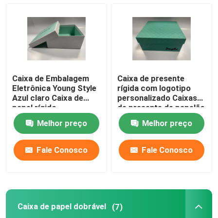
Caixa de presente rígida
Caixa de papel dobrável
Caixa de Embalagem
Caixa de presente
Caixa de vinho tinto
Eletrônica Young Style
rígida com logotipo
Azul claro Caixa de
personalizado Caixas
papel rígido
de presente de papelão
personalizada
verde com tampa
Caixa de macarrão
Melhor preço
Melhor preço
Caixas de papel impresso
Fale Conosco
Fale Conosco
Caixa de papelão
Caixa de papel dobrável
(7)
Bandeja de papel do alimento