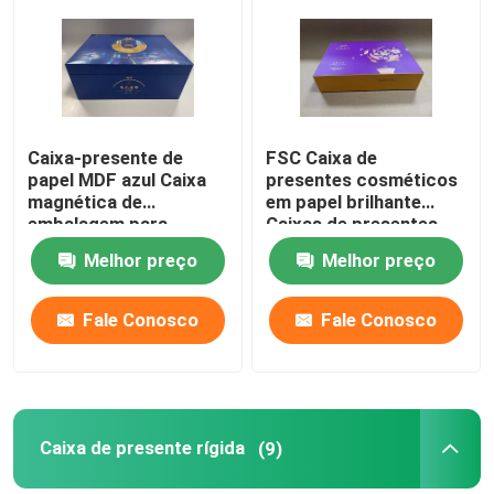
Sobre nós
Visita à fábrica
Caixa-presente de
FSC Caixa de
papel MDF azul Caixa
presentes cosméticos
magnética de
em papel brilhante
Controle de qualidade
embalagem para
Caixas de presentes
cosméticos
personalizadas em
Melhor preço
Melhor preço
papelão
Contacte-nos
Fale Conosco
Fale Conosco
Notícias
Solicite um orçamento
Caixa de presente rígida
(9)
Caixa de presente de papel