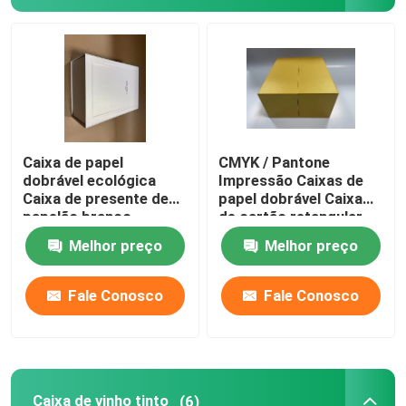
Tin Box de empacotamento
Embalagens de alimentos líquidos
Caixa de papel
CMYK / Pantone
dobrável ecológica
Impressão Caixas de
Caixa de presente de
papel dobrável Caixa
papelão branco
de cartão retangular
reciclável
amarelo
Melhor preço
Melhor preço
Fale Conosco
Fale Conosco
Caixa de vinho tinto
(6)